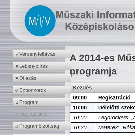
Versenyfelhívás
A 2014-es Műs
Lebonyolítás
programja
Díjazás
Kezdés
Szponzorok
09:00
Regisztráció
Program
10:00
Délelőtti szek
Regisztráció
10:00
Legorockers: „
Programbizottság
10:20
Materex: „Róka