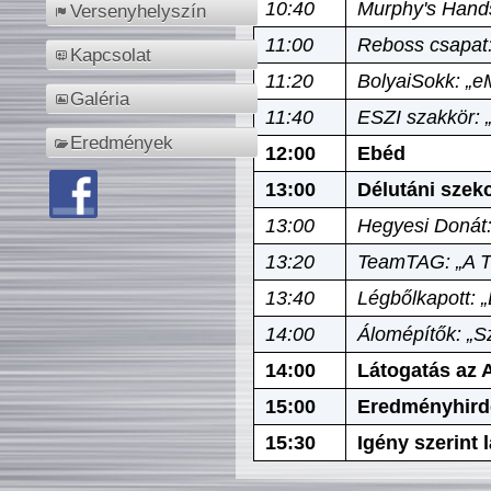
10:40
Murphy's Hands
Versenyhelyszín
11:00
Reboss csapat:
Kapcsolat
11:20
BolyaiSokk: „e
Galéria
11:40
ESZI szakkör: 
Eredmények
12:00
Ebéd
13:00
Délutáni szek
13:00
Hegyesi Donát:
13:20
TeamTAG: „A Tó
13:40
Légbőlkapott: 
14:00
Álomépítők: „Sz
14:00
Látogatás az A
15:00
Eredményhird
15:30
Igény szerint