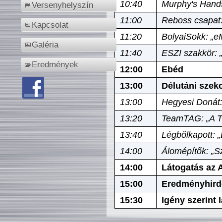
10:40
Murphy's Hands
Versenyhelyszín
11:00
Reboss csapat:
Kapcsolat
11:20
BolyaiSokk: „e
Galéria
11:40
ESZI szakkör: 
Eredmények
12:00
Ebéd
13:00
Délutáni szek
13:00
Hegyesi Donát:
13:20
TeamTAG: „A Tó
13:40
Légbőlkapott: 
14:00
Álomépítők: „Sz
14:00
Látogatás az A
15:00
Eredményhird
15:30
Igény szerint