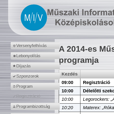
Versenyfelhívás
A 2014-es Műs
Lebonyolítás
programja
Díjazás
Kezdés
Szponzorok
09:00
Regisztráció
Program
10:00
Délelőtti szek
Regisztráció
10:00
Legorockers: „
Programbizottság
10:20
Materex: „Róka