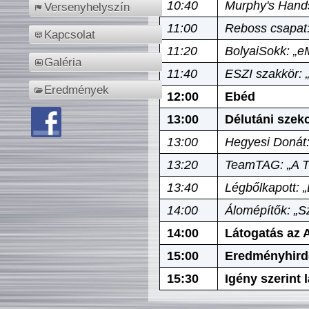
10:40
Murphy's Hands
Versenyhelyszín
11:00
Reboss csapat:
Kapcsolat
11:20
BolyaiSokk: „e
Galéria
11:40
ESZI szakkör: 
Eredmények
12:00
Ebéd
13:00
Délutáni szek
13:00
Hegyesi Donát:
13:20
TeamTAG: „A Tó
13:40
Légbőlkapott: 
14:00
Álomépítők: „Sz
14:00
Látogatás az A
15:00
Eredményhird
15:30
Igény szerint