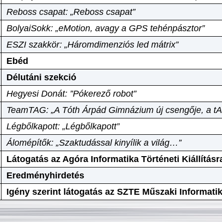
Reboss csapat: „Reboss csapat”
BolyaiSokk: „eMotion, avagy a GPS tehénpásztor”
ESZI szakkör: „Háromdimenziós led mátrix”
Ebéd
Délutáni szekció
Hegyesi Donát: ”Pókerező robot”
TeamTAG: „A Tóth Árpád Gimnázium új csengője, a tA
Légbőlkapott: „Légbőlkapott”
Álomépítők: „Szaktudással kinyílik a világ…”
Látogatás az Agóra Informatika Történeti Kiállításr
Eredményhirdetés
Igény szerint látogatás az SZTE Műszaki Informat