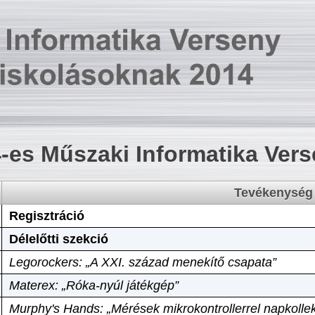
-es Műszaki Informatika Ver
Tevékenység
Regisztráció
Délelőtti szekció
Legorockers: „A XXI. század menekítő csapata”
Materex: „Róka-nyúl játékgép”
Murphy's Hands: „Mérések mikrokontrollerrel napkollek