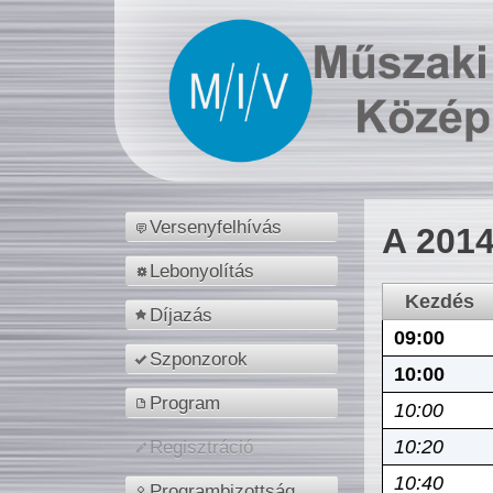
Versenyfelhívás
A 2014
Lebonyolítás
Kezdés
Díjazás
09:00
Szponzorok
10:00
Program
10:00
10:20
Regisztráció
10:40
Programbizottság