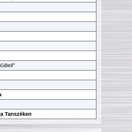
GBell”
a
ika Tanszéken