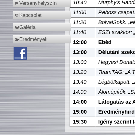
10:40
Murphy's Hands
Versenyhelyszín
11:00
Reboss csapat:
Kapcsolat
11:20
BolyaiSokk: „e
Galéria
11:40
ESZI szakkör: 
Eredmények
12:00
Ebéd
13:00
Délutáni szek
13:00
Hegyesi Donát:
13:20
TeamTAG: „A Tó
13:40
Légbőlkapott: 
14:00
Álomépítők: „Sz
14:00
Látogatás az A
15:00
Eredményhird
15:30
Igény szerint