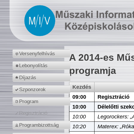
Versenyfelhívás
A 2014-es Műs
Lebonyolítás
programja
Díjazás
Kezdés
Szponzorok
09:00
Regisztráció
Program
10:00
Délelőtti szek
Regisztráció
10:00
Legorockers: „
Programbizottság
10:20
Materex: „Róka