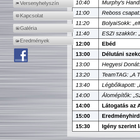
10:40
Murphy's Hands
Versenyhelyszín
11:00
Reboss csapat:
Kapcsolat
11:20
BolyaiSokk: „e
Galéria
11:40
ESZI szakkör: 
Eredmények
12:00
Ebéd
13:00
Délutáni szek
13:00
Hegyesi Donát:
13:20
TeamTAG: „A Tó
13:40
Légbőlkapott: 
14:00
Álomépítők: „Sz
14:00
Látogatás az A
15:00
Eredményhird
15:30
Igény szerint