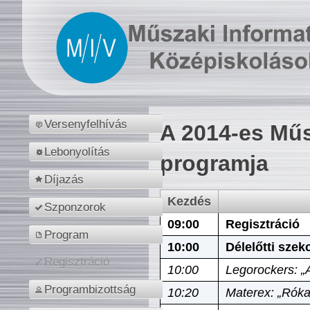
Versenyfelhívás
A 2014-es Műs
Lebonyolítás
programja
Díjazás
Kezdés
Szponzorok
09:00
Regisztráció
Program
10:00
Délelőtti szek
Regisztráció
10:00
Legorockers: „
Programbizottság
10:20
Materex: „Róka