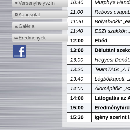
10:40
Murphy's Hands
Versenyhelyszín
11:00
Reboss csapat:
Kapcsolat
11:20
BolyaiSokk: „e
Galéria
11:40
ESZI szakkör: 
Eredmények
12:00
Ebéd
13:00
Délutáni szek
13:00
Hegyesi Donát:
13:20
TeamTAG: „A Tó
13:40
Légbőlkapott: 
14:00
Álomépítők: „Sz
14:00
Látogatás az A
15:00
Eredményhird
15:30
Igény szerint