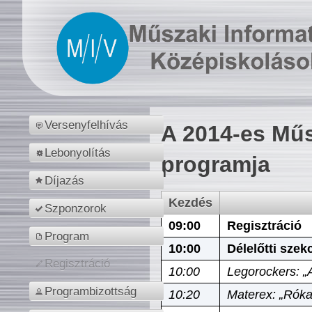
Versenyfelhívás
A 2014-es Műs
Lebonyolítás
programja
Díjazás
Kezdés
Szponzorok
09:00
Regisztráció
Program
10:00
Délelőtti szek
Regisztráció
10:00
Legorockers: „
Programbizottság
10:20
Materex: „Róka