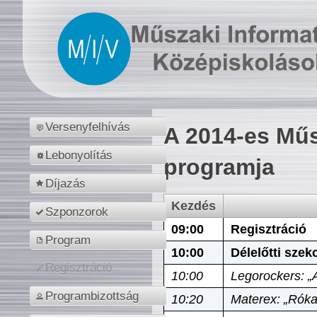
Versenyfelhívás
A 2014-es Műs
Lebonyolítás
programja
Díjazás
Kezdés
Szponzorok
09:00
Regisztráció
Program
10:00
Délelőtti szek
Regisztráció
10:00
Legorockers: „
Programbizottság
10:20
Materex: „Róka