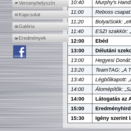
10:40
Murphy's Hands
Versenyhelyszín
11:00
Reboss csapat:
Kapcsolat
11:20
BolyaiSokk: „e
Galéria
11:40
ESZI szakkör: 
Eredmények
12:00
Ebéd
13:00
Délutáni szek
13:00
Hegyesi Donát:
13:20
TeamTAG: „A Tó
13:40
Légbőlkapott: 
14:00
Álomépítők: „Sz
14:00
Látogatás az A
15:00
Eredményhird
15:30
Igény szerint