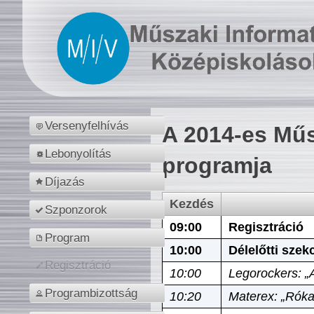
Versenyfelhívás
A 2014-es Műs
Lebonyolítás
programja
Díjazás
Kezdés
Szponzorok
09:00
Regisztráció
Program
10:00
Délelőtti szek
Regisztráció
10:00
Legorockers: „
Programbizottság
10:20
Materex: „Róka