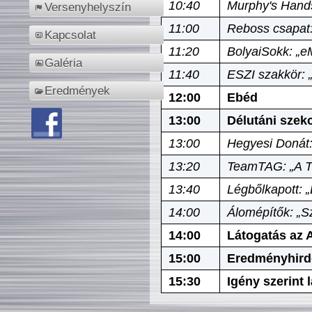
10:40
Murphy's Hands
Versenyhelyszín
11:00
Reboss csapat:
Kapcsolat
11:20
BolyaiSokk: „e
Galéria
11:40
ESZI szakkör: 
Eredmények
12:00
Ebéd
13:00
Délutáni szek
13:00
Hegyesi Donát:
13:20
TeamTAG: „A Tó
13:40
Légbőlkapott: 
14:00
Álomépítők: „Sz
14:00
Látogatás az A
15:00
Eredményhird
15:30
Igény szerint