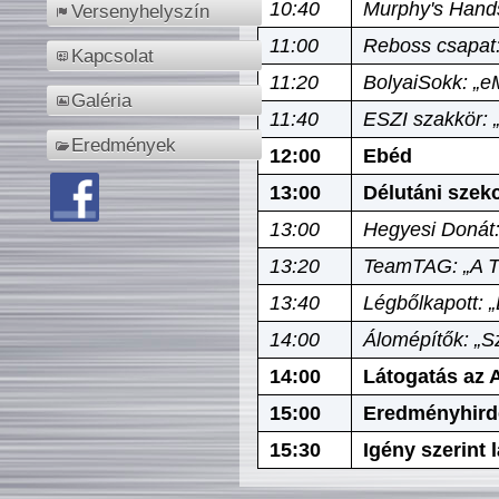
10:40
Murphy's Hands
Versenyhelyszín
11:00
Reboss csapat:
Kapcsolat
11:20
BolyaiSokk: „e
Galéria
11:40
ESZI szakkör: 
Eredmények
12:00
Ebéd
13:00
Délutáni szek
13:00
Hegyesi Donát:
13:20
TeamTAG: „A Tó
13:40
Légbőlkapott: 
14:00
Álomépítők: „Sz
14:00
Látogatás az A
15:00
Eredményhird
15:30
Igény szerint