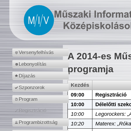
Versenyfelhívás
A 2014-es Műs
Lebonyolítás
programja
Díjazás
Kezdés
Szponzorok
09:00
Regisztráció
Program
10:00
Délelőtti szek
Regisztráció
10:00
Legorockers: „
Programbizottság
10:20
Materex: „Róka