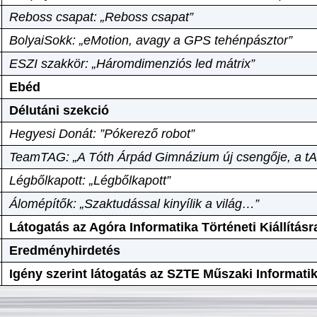
Reboss csapat: „Reboss csapat”
BolyaiSokk: „eMotion, avagy a GPS tehénpásztor”
ESZI szakkör: „Háromdimenziós led mátrix”
Ebéd
Délutáni szekció
Hegyesi Donát: ”Pókerező robot”
TeamTAG: „A Tóth Árpád Gimnázium új csengője, a tA
Légbőlkapott: „Légbőlkapott”
Álomépítők: „Szaktudással kinyílik a világ…”
Látogatás az Agóra Informatika Történeti Kiállításr
Eredményhirdetés
Igény szerint látogatás az SZTE Műszaki Informat