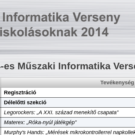
-es Műszaki Informatika Ver
Tevékenység
Regisztráció
Délelőtti szekció
Legorockers: „A XXI. század menekítő csapata”
Materex: „Róka-nyúl játékgép”
Murphy's Hands: „Mérések mikrokontrollerrel napkollek