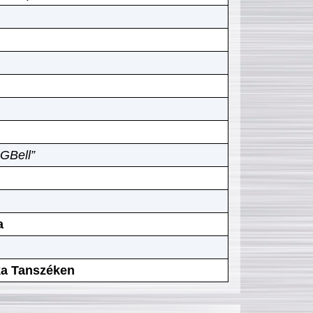
GBell”
a
ika Tanszéken