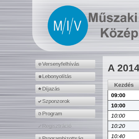
Versenyfelhívás
A 2014
Lebonyolítás
Kezdés
Díjazás
09:00
Szponzorok
10:00
Program
10:00
10:20
Regisztráció
10:40
Programbizottság