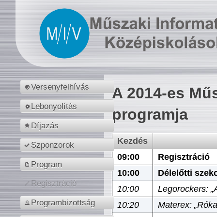
Versenyfelhívás
A 2014-es Műs
Lebonyolítás
programja
Díjazás
Kezdés
Szponzorok
09:00
Regisztráció
Program
10:00
Délelőtti szek
Regisztráció
10:00
Legorockers: „
Programbizottság
10:20
Materex: „Róka