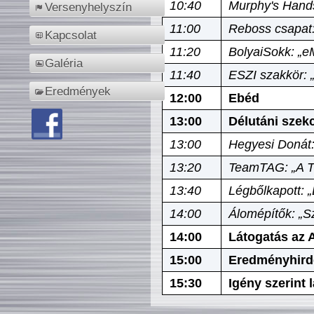
10:40
Murphy's Hands
Versenyhelyszín
11:00
Reboss csapat:
Kapcsolat
11:20
BolyaiSokk: „e
Galéria
11:40
ESZI szakkör: 
Eredmények
12:00
Ebéd
13:00
Délutáni szek
13:00
Hegyesi Donát:
13:20
TeamTAG: „A Tó
13:40
Légbőlkapott: 
14:00
Álomépítők: „Sz
14:00
Látogatás az A
15:00
Eredményhird
15:30
Igény szerint