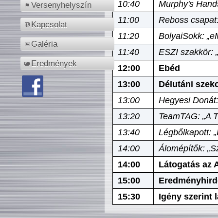
10:40
Murphy's Hands
Versenyhelyszín
11:00
Reboss csapat:
Kapcsolat
11:20
BolyaiSokk: „e
Galéria
11:40
ESZI szakkör: 
Eredmények
12:00
Ebéd
13:00
Délutáni szek
13:00
Hegyesi Donát:
13:20
TeamTAG: „A Tó
13:40
Légbőlkapott: 
14:00
Álomépítők: „Sz
14:00
Látogatás az A
15:00
Eredményhird
15:30
Igény szerint