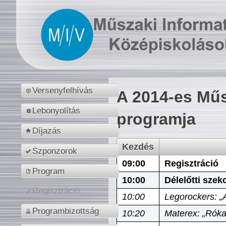
Versenyfelhívás
A 2014-es Műs
Lebonyolítás
programja
Díjazás
Kezdés
Szponzorok
09:00
Regisztráció
Program
10:00
Délelőtti szek
Regisztráció
10:00
Legorockers: „
Programbizottság
10:20
Materex: „Róka