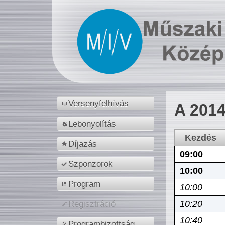
Versenyfelhívás
A 2014
Lebonyolítás
Kezdés
Díjazás
09:00
Szponzorok
10:00
Program
10:00
10:20
Regisztráció
10:40
Programbizottság