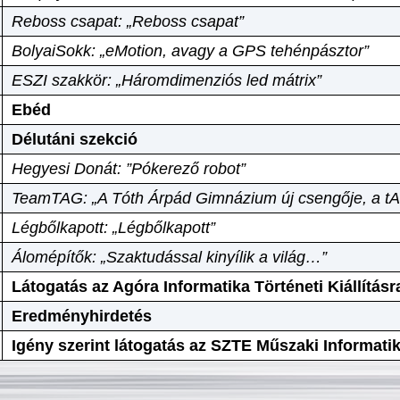
Reboss csapat: „Reboss csapat”
BolyaiSokk: „eMotion, avagy a GPS tehénpásztor”
ESZI szakkör: „Háromdimenziós led mátrix”
Ebéd
Délutáni szekció
Hegyesi Donát: ”Pókerező robot”
TeamTAG: „A Tóth Árpád Gimnázium új csengője, a tA
Légbőlkapott: „Légbőlkapott”
Álomépítők: „Szaktudással kinyílik a világ…”
Látogatás az Agóra Informatika Történeti Kiállításr
Eredményhirdetés
Igény szerint látogatás az SZTE Műszaki Informat