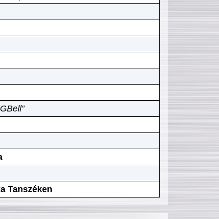
GBell”
a
ika Tanszéken