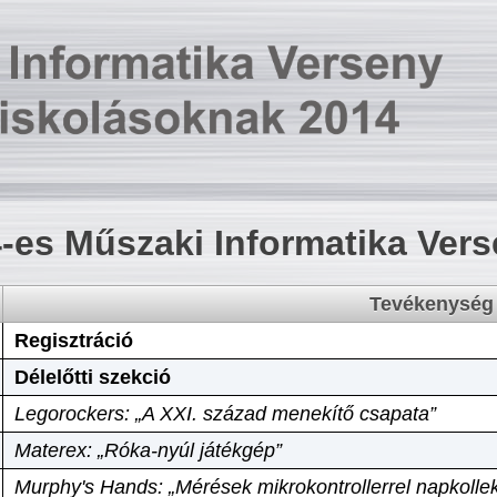
-es Műszaki Informatika Ver
Tevékenység
Regisztráció
Délelőtti szekció
Legorockers: „A XXI. század menekítő csapata”
Materex: „Róka-nyúl játékgép”
Murphy's Hands: „Mérések mikrokontrollerrel napkollek