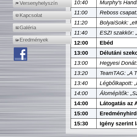
10:40
Murphy's Hands
Versenyhelyszín
11:00
Reboss csapat:
Kapcsolat
11:20
BolyaiSokk: „e
Galéria
11:40
ESZI szakkör: 
Eredmények
12:00
Ebéd
13:00
Délutáni szek
13:00
Hegyesi Donát:
13:20
TeamTAG: „A Tó
13:40
Légbőlkapott: 
14:00
Álomépítők: „Sz
14:00
Látogatás az A
15:00
Eredményhird
15:30
Igény szerint