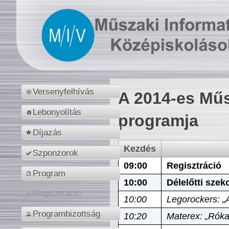
Versenyfelhívás
A 2014-es Műs
Lebonyolítás
programja
Díjazás
Kezdés
Szponzorok
09:00
Regisztráció
Program
10:00
Délelőtti szek
Regisztráció
10:00
Legorockers: „
Programbizottság
10:20
Materex: „Róka