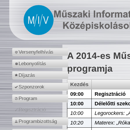
Versenyfelhívás
A 2014-es Műs
Lebonyolítás
programja
Díjazás
Kezdés
Szponzorok
09:00
Regisztráció
Program
10:00
Délelőtti szek
Regisztráció
10:00
Legorockers: „
Programbizottság
10:20
Materex: „Róka