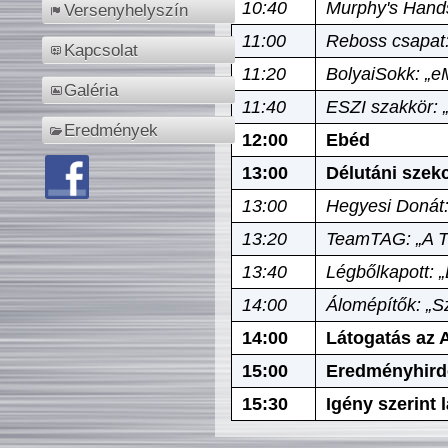
10:40
Murphy's Hands
Versenyhelyszín
11:00
Reboss csapat:
Kapcsolat
11:20
BolyaiSokk: „e
Galéria
11:40
ESZI szakkör: 
Eredmények
12:00
Ebéd
13:00
Délutáni szek
13:00
Hegyesi Donát:
13:20
TeamTAG: „A Tó
13:40
Légbőlkapott: 
14:00
Álomépítők: „Sz
14:00
Látogatás az A
15:00
Eredményhird
15:30
Igény szerint