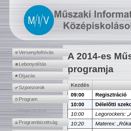
Versenyfelhívás
A 2014-es Műs
Lebonyolítás
programja
Díjazás
Kezdés
Szponzorok
09:00
Regisztráció
Program
10:00
Délelőtti szek
Regisztráció
10:00
Legorockers: „
Programbizottság
10:20
Materex: „Róka