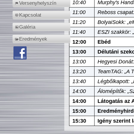
10:40
Murphy's Hands
Versenyhelyszín
11:00
Reboss csapat:
Kapcsolat
11:20
BolyaiSokk: „e
Galéria
11:40
ESZI szakkör: 
Eredmények
12:00
Ebéd
13:00
Délutáni szek
13:00
Hegyesi Donát:
13:20
TeamTAG: „A Tó
13:40
Légbőlkapott: 
14:00
Álomépítők: „Sz
14:00
Látogatás az A
15:00
Eredményhird
15:30
Igény szerint