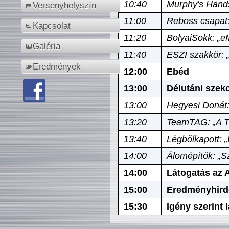
10:40
Murphy's Hands
Versenyhelyszín
11:00
Reboss csapat:
Kapcsolat
11:20
BolyaiSokk: „e
Galéria
11:40
ESZI szakkör: 
Eredmények
12:00
Ebéd
13:00
Délutáni szek
13:00
Hegyesi Donát:
13:20
TeamTAG: „A Tó
13:40
Légbőlkapott: 
14:00
Álomépítők: „Sz
14:00
Látogatás az A
15:00
Eredményhird
15:30
Igény szerint