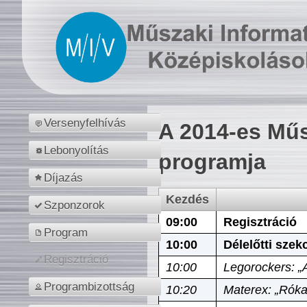
Versenyfelhívás
A 2014-es Műs
Lebonyolítás
programja
Díjazás
Kezdés
Szponzorok
09:00
Regisztráció
Program
10:00
Délelőtti szek
Regisztráció
10:00
Legorockers: „
Programbizottság
10:20
Materex: „Róka