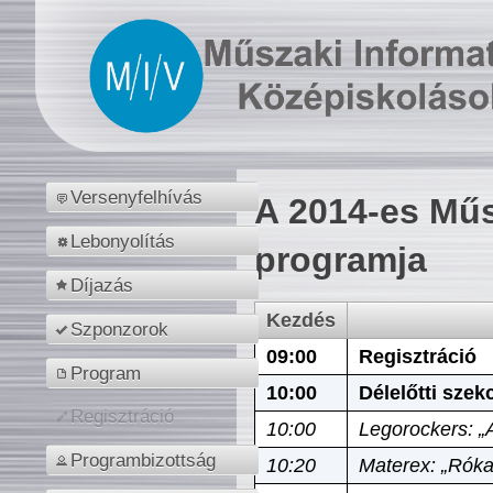
Versenyfelhívás
A 2014-es Műs
Lebonyolítás
programja
Díjazás
Kezdés
Szponzorok
09:00
Regisztráció
Program
10:00
Délelőtti szek
Regisztráció
10:00
Legorockers: „
Programbizottság
10:20
Materex: „Róka