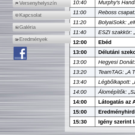
10:40
Murphy's Hands
Versenyhelyszín
11:00
Reboss csapat:
Kapcsolat
11:20
BolyaiSokk: „e
Galéria
11:40
ESZI szakkör: 
Eredmények
12:00
Ebéd
13:00
Délutáni szek
13:00
Hegyesi Donát:
13:20
TeamTAG: „A Tó
13:40
Légbőlkapott: 
14:00
Álomépítők: „Sz
14:00
Látogatás az A
15:00
Eredményhird
15:30
Igény szerint