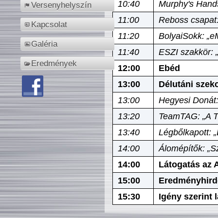
10:40
Murphy's Hands
Versenyhelyszín
11:00
Reboss csapat:
Kapcsolat
11:20
BolyaiSokk: „e
Galéria
11:40
ESZI szakkör: 
Eredmények
12:00
Ebéd
13:00
Délutáni szek
13:00
Hegyesi Donát:
13:20
TeamTAG: „A Tó
13:40
Légbőlkapott: 
14:00
Álomépítők: „Sz
14:00
Látogatás az A
15:00
Eredményhird
15:30
Igény szerint