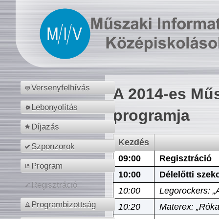
Versenyfelhívás
A 2014-es Műs
Lebonyolítás
programja
Díjazás
Kezdés
Szponzorok
09:00
Regisztráció
Program
10:00
Délelőtti szek
Regisztráció
10:00
Legorockers: „
Programbizottság
10:20
Materex: „Róka