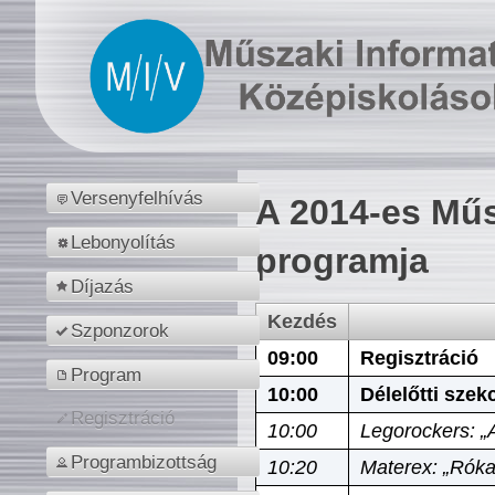
Versenyfelhívás
A 2014-es Műs
Lebonyolítás
programja
Díjazás
Kezdés
Szponzorok
09:00
Regisztráció
Program
10:00
Délelőtti szek
Regisztráció
10:00
Legorockers: „
Programbizottság
10:20
Materex: „Róka