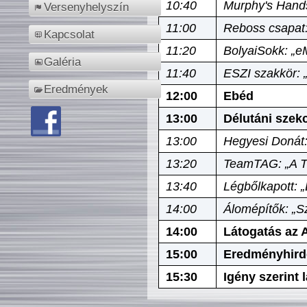
10:40
Murphy's Hands
Versenyhelyszín
11:00
Reboss csapat:
Kapcsolat
11:20
BolyaiSokk: „e
Galéria
11:40
ESZI szakkör: 
Eredmények
12:00
Ebéd
13:00
Délutáni szek
13:00
Hegyesi Donát:
13:20
TeamTAG: „A Tó
13:40
Légbőlkapott: 
14:00
Álomépítők: „Sz
14:00
Látogatás az A
15:00
Eredményhird
15:30
Igény szerint