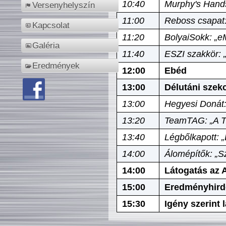
10:40
Murphy's Hands
Versenyhelyszín
11:00
Reboss csapat:
Kapcsolat
11:20
BolyaiSokk: „e
Galéria
11:40
ESZI szakkör: 
Eredmények
12:00
Ebéd
13:00
Délutáni szek
13:00
Hegyesi Donát:
13:20
TeamTAG: „A Tó
13:40
Légbőlkapott: 
14:00
Álomépítők: „Sz
14:00
Látogatás az A
15:00
Eredményhird
15:30
Igény szerint