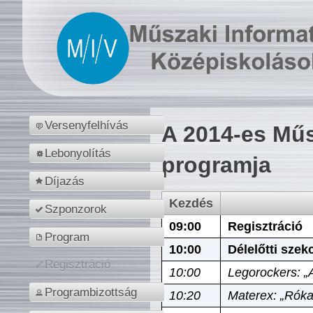
Versenyfelhívás
A 2014-es Műs
Lebonyolítás
programja
Díjazás
Kezdés
Szponzorok
09:00
Regisztráció
Program
10:00
Délelőtti szek
Regisztráció
10:00
Legorockers: „
Programbizottság
10:20
Materex: „Róka