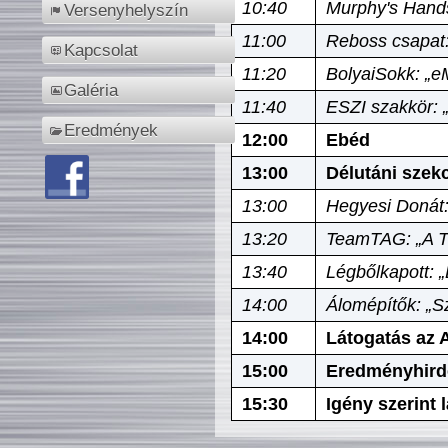
10:40
Murphy's Hands
Versenyhelyszín
11:00
Reboss csapat:
Kapcsolat
11:20
BolyaiSokk: „e
Galéria
11:40
ESZI szakkör: 
Eredmények
12:00
Ebéd
13:00
Délutáni szek
13:00
Hegyesi Donát:
13:20
TeamTAG: „A Tó
13:40
Légbőlkapott: 
14:00
Álomépítők: „Sz
14:00
Látogatás az A
15:00
Eredményhird
15:30
Igény szerint