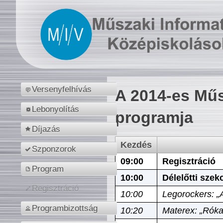
Versenyfelhívás
A 2014-es Műs
Lebonyolítás
programja
Díjazás
Kezdés
Szponzorok
09:00
Regisztráció
Program
10:00
Délelőtti szek
Regisztráció
10:00
Legorockers: „
Programbizottság
10:20
Materex: „Róka