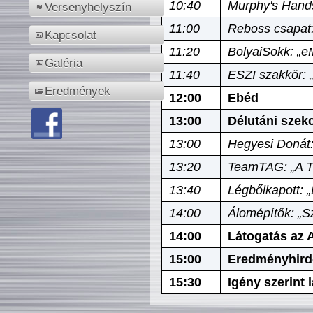
10:40
Murphy's Hands
Versenyhelyszín
11:00
Reboss csapat:
Kapcsolat
11:20
BolyaiSokk: „e
Galéria
11:40
ESZI szakkör: 
Eredmények
12:00
Ebéd
13:00
Délutáni szek
13:00
Hegyesi Donát:
13:20
TeamTAG: „A Tó
13:40
Légbőlkapott: 
14:00
Álomépítők: „Sz
14:00
Látogatás az A
15:00
Eredményhird
15:30
Igény szerint