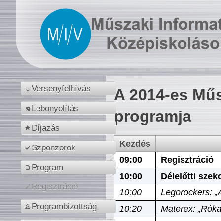
Versenyfelhívás
A 2014-es Műs
Lebonyolítás
programja
Díjazás
Kezdés
Szponzorok
09:00
Regisztráció
Program
10:00
Délelőtti szek
Regisztráció
10:00
Legorockers: „
Programbizottság
10:20
Materex: „Róka