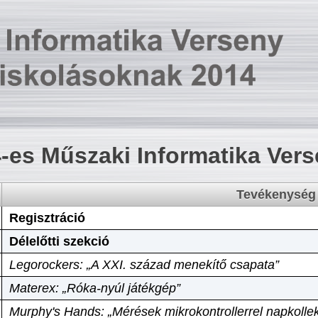
-es Műszaki Informatika Ver
Tevékenység
Regisztráció
Délelőtti szekció
Legorockers: „A XXI. század menekítő csapata”
Materex: „Róka-nyúl játékgép”
Murphy's Hands: „Mérések mikrokontrollerrel napkollek