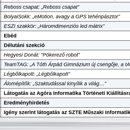
Reboss csapat: „Reboss csapat”
BolyaiSokk: „eMotion, avagy a GPS tehénpásztor”
ESZI szakkör: „Háromdimenziós led mátrix”
Ebéd
Délutáni szekció
Hegyesi Donát: ”Pókerező robot”
TeamTAG: „A Tóth Árpád Gimnázium új csengője, a tA
Légbőlkapott: „Légbőlkapott”
Álomépítők: „Szaktudással kinyílik a világ…”
Látogatás az Agóra Informatika Történeti Kiállításr
Eredményhirdetés
Igény szerint látogatás az SZTE Műszaki Informat