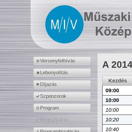
Versenyfelhívás
A 2014
Lebonyolítás
Kezdés
Díjazás
09:00
Szponzorok
10:00
Program
10:00
10:20
Regisztráció
10:40
Programbizottság