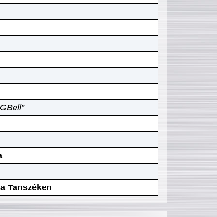
GBell”
a
ika Tanszéken