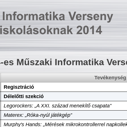
-es Műszaki Informatika Ver
Tevékenység
Regisztráció
Délelőtti szekció
Legorockers: „A XXI. század menekítő csapata”
Materex: „Róka-nyúl játékgép”
Murphy's Hands: „Mérések mikrokontrollerrel napkollek