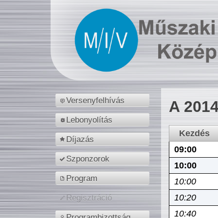
Versenyfelhívás
A 2014
Lebonyolítás
Kezdés
Díjazás
09:00
Szponzorok
10:00
Program
10:00
10:20
Regisztráció
10:40
Programbizottság