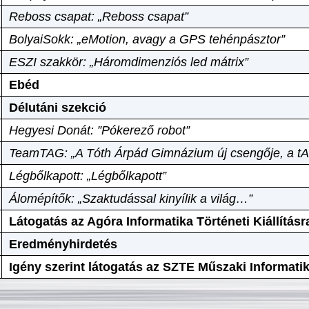
Reboss csapat: „Reboss csapat”
BolyaiSokk: „eMotion, avagy a GPS tehénpásztor”
ESZI szakkör: „Háromdimenziós led mátrix”
Ebéd
Délutáni szekció
Hegyesi Donát: ”Pókerező robot”
TeamTAG: „A Tóth Árpád Gimnázium új csengője, a tA
Légbőlkapott: „Légbőlkapott”
Álomépítők: „Szaktudással kinyílik a világ…”
Látogatás az Agóra Informatika Történeti Kiállításr
Eredményhirdetés
Igény szerint látogatás az SZTE Műszaki Informat