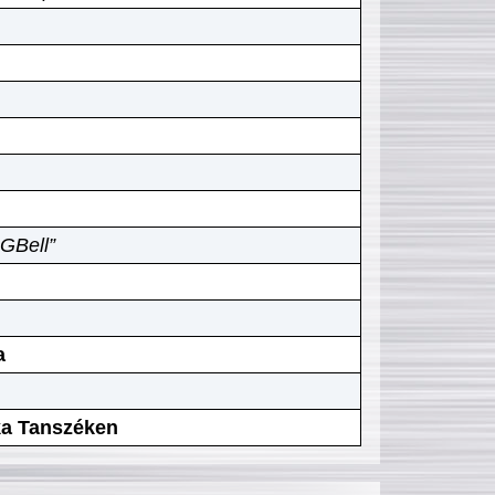
GBell”
a
ika Tanszéken