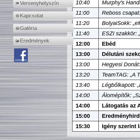
10:40
Murphy's Hands
Versenyhelyszín
11:00
Reboss csapat:
Kapcsolat
11:20
BolyaiSokk: „e
Galéria
11:40
ESZI szakkör: 
Eredmények
12:00
Ebéd
13:00
Délutáni szek
13:00
Hegyesi Donát:
13:20
TeamTAG: „A Tó
13:40
Légbőlkapott: 
14:00
Álomépítők: „Sz
14:00
Látogatás az A
15:00
Eredményhird
15:30
Igény szerint