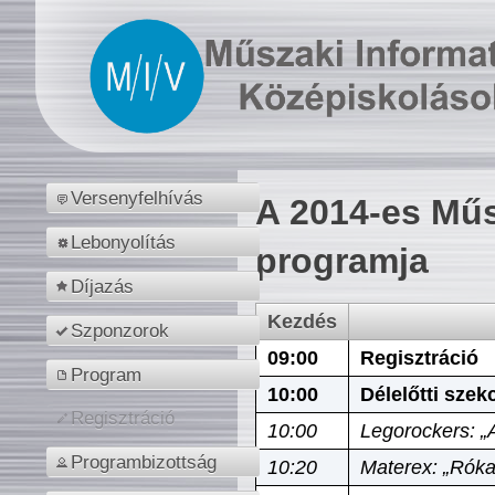
Versenyfelhívás
A 2014-es Műs
Lebonyolítás
programja
Díjazás
Kezdés
Szponzorok
09:00
Regisztráció
Program
10:00
Délelőtti szek
Regisztráció
10:00
Legorockers: „
Programbizottság
10:20
Materex: „Róka