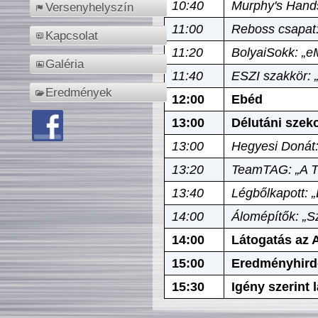
10:40
Murphy's Hands
Versenyhelyszín
11:00
Reboss csapat:
Kapcsolat
11:20
BolyaiSokk: „e
Galéria
11:40
ESZI szakkör: 
Eredmények
12:00
Ebéd
13:00
Délutáni szek
13:00
Hegyesi Donát:
13:20
TeamTAG: „A Tó
13:40
Légbőlkapott: 
14:00
Álomépítők: „Sz
14:00
Látogatás az A
15:00
Eredményhird
15:30
Igény szerint