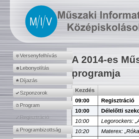
Versenyfelhívás
A 2014-es Műs
Lebonyolítás
programja
Díjazás
Kezdés
Szponzorok
09:00
Regisztráció
Program
10:00
Délelőtti szek
Regisztráció
10:00
Legorockers: „
Programbizottság
10:20
Materex: „Róka