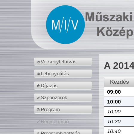
Versenyfelhívás
A 2014
Lebonyolítás
Kezdés
Díjazás
09:00
Szponzorok
10:00
Program
10:00
10:20
Regisztráció
10:40
Programbizottság