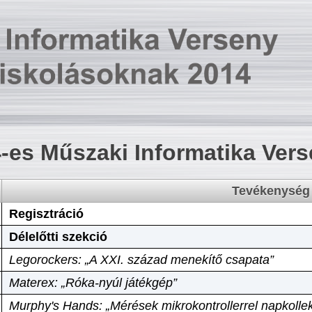
-es Műszaki Informatika Ver
Tevékenység
Regisztráció
Délelőtti szekció
Legorockers: „A XXI. század menekítő csapata”
Materex: „Róka-nyúl játékgép”
Murphy's Hands: „Mérések mikrokontrollerrel napkollek