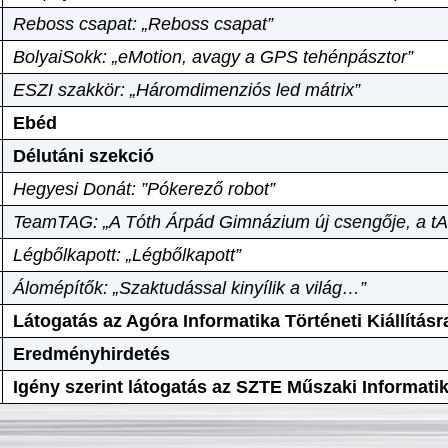
Reboss csapat: „Reboss csapat”
BolyaiSokk: „eMotion, avagy a GPS tehénpásztor”
ESZI szakkör: „Háromdimenziós led mátrix”
Ebéd
Délutáni szekció
Hegyesi Donát: ”Pókerező robot”
TeamTAG: „A Tóth Árpád Gimnázium új csengője, a tA
Légbőlkapott: „Légbőlkapott”
Álomépítők: „Szaktudással kinyílik a világ…”
Látogatás az Agóra Informatika Történeti Kiállításr
Eredményhirdetés
Igény szerint látogatás az SZTE Műszaki Informat