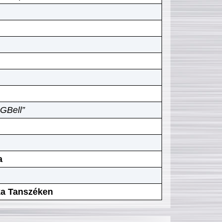
GBell”
a
ika Tanszéken