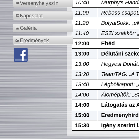
10:40
Murphy's Hands
Versenyhelyszín
11:00
Reboss csapat:
Kapcsolat
11:20
BolyaiSokk: „e
Galéria
11:40
ESZI szakkör: 
Eredmények
12:00
Ebéd
13:00
Délutáni szek
13:00
Hegyesi Donát:
13:20
TeamTAG: „A Tó
13:40
Légbőlkapott: 
14:00
Álomépítők: „Sz
14:00
Látogatás az A
15:00
Eredményhird
15:30
Igény szerint