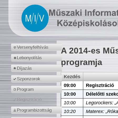
Versenyfelhívás
A 2014-es Műs
Lebonyolítás
programja
Díjazás
Kezdés
Szponzorok
09:00
Regisztráció
Program
10:00
Délelőtti szek
Regisztráció
10:00
Legorockers: „
Programbizottság
10:20
Materex: „Róka