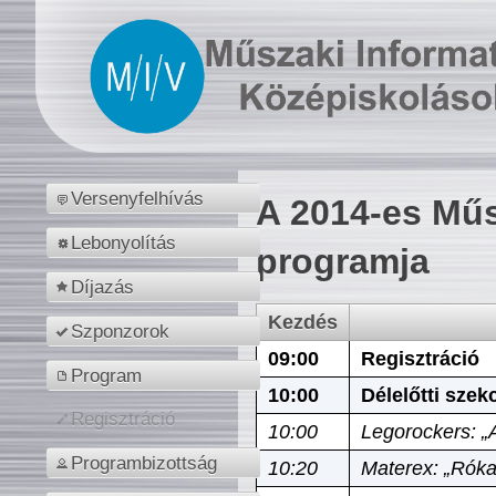
Versenyfelhívás
A 2014-es Műs
Lebonyolítás
programja
Díjazás
Kezdés
Szponzorok
09:00
Regisztráció
Program
10:00
Délelőtti szek
Regisztráció
10:00
Legorockers: „
Programbizottság
10:20
Materex: „Róka