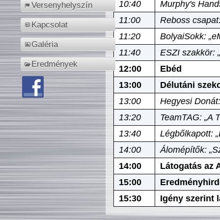
10:40
Murphy's Hands
Versenyhelyszín
11:00
Reboss csapat:
Kapcsolat
11:20
BolyaiSokk: „e
Galéria
11:40
ESZI szakkör: 
Eredmények
12:00
Ebéd
13:00
Délutáni szek
13:00
Hegyesi Donát:
13:20
TeamTAG: „A Tó
13:40
Légbőlkapott: 
14:00
Álomépítők: „Sz
14:00
Látogatás az A
15:00
Eredményhird
15:30
Igény szerint