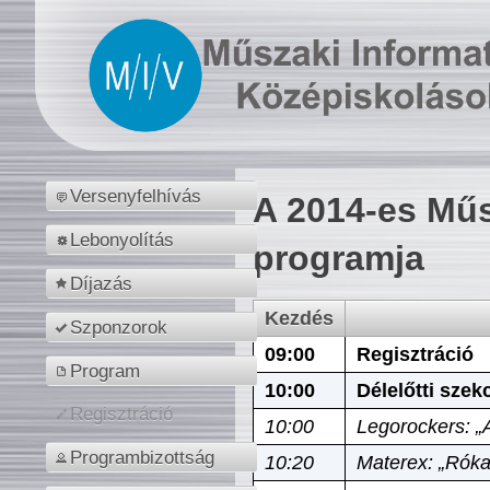
Versenyfelhívás
A 2014-es Műs
Lebonyolítás
programja
Díjazás
Kezdés
Szponzorok
09:00
Regisztráció
Program
10:00
Délelőtti szek
Regisztráció
10:00
Legorockers: „
Programbizottság
10:20
Materex: „Róka