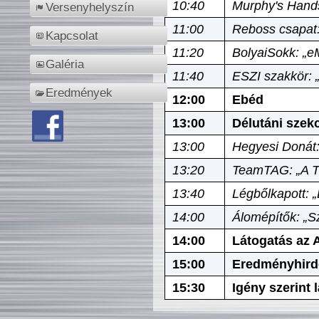
10:40
Murphy's Hands
Versenyhelyszín
11:00
Reboss csapat:
Kapcsolat
11:20
BolyaiSokk: „e
Galéria
11:40
ESZI szakkör: 
Eredmények
12:00
Ebéd
13:00
Délutáni szek
13:00
Hegyesi Donát:
13:20
TeamTAG: „A Tó
13:40
Légbőlkapott: 
14:00
Álomépítők: „Sz
14:00
Látogatás az A
15:00
Eredményhird
15:30
Igény szerint