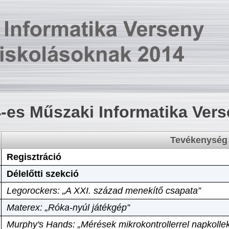
-es Műszaki Informatika Ver
Tevékenység
Regisztráció
Délelőtti szekció
Legorockers: „A XXI. század menekítő csapata”
Materex: „Róka-nyúl játékgép”
Murphy's Hands: „Mérések mikrokontrollerrel napkollek