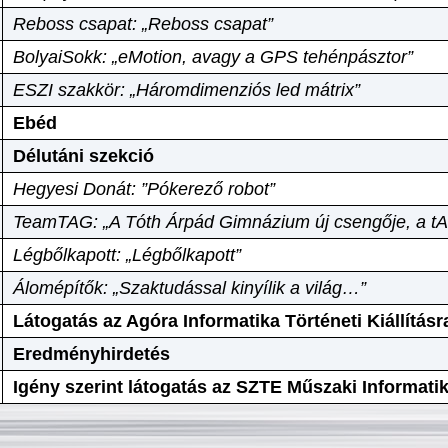
Reboss csapat: „Reboss csapat”
BolyaiSokk: „eMotion, avagy a GPS tehénpásztor”
ESZI szakkör: „Háromdimenziós led mátrix”
Ebéd
Délutáni szekció
Hegyesi Donát: ”Pókerező robot”
TeamTAG: „A Tóth Árpád Gimnázium új csengője, a tA
Légbőlkapott: „Légbőlkapott”
Álomépítők: „Szaktudással kinyílik a világ…”
Látogatás az Agóra Informatika Történeti Kiállításr
Eredményhirdetés
Igény szerint látogatás az SZTE Műszaki Informat