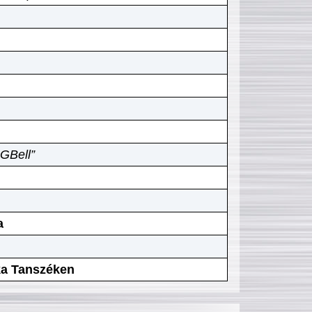
GBell”
a
ika Tanszéken