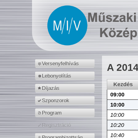
Versenyfelhívás
A 2014
Lebonyolítás
Kezdés
Díjazás
09:00
Szponzorok
10:00
Program
10:00
10:20
Regisztráció
10:40
Programbizottság