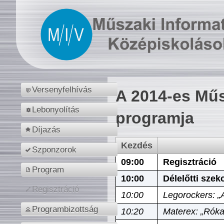
Versenyfelhívás
A 2014-es Műs
Lebonyolítás
programja
Díjazás
Kezdés
Szponzorok
09:00
Regisztráció
Program
10:00
Délelőtti szek
Regisztráció
10:00
Legorockers: „
Programbizottság
10:20
Materex: „Róka