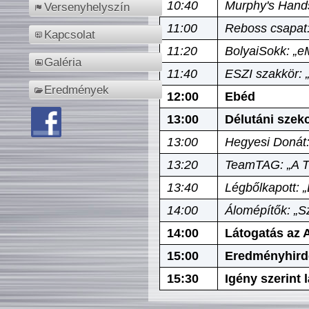
10:40
Murphy's Hands
Versenyhelyszín
11:00
Reboss csapat:
Kapcsolat
11:20
BolyaiSokk: „e
Galéria
11:40
ESZI szakkör: 
Eredmények
12:00
Ebéd
13:00
Délutáni szek
13:00
Hegyesi Donát:
13:20
TeamTAG: „A Tó
13:40
Légbőlkapott: 
14:00
Álomépítők: „Sz
14:00
Látogatás az A
15:00
Eredményhird
15:30
Igény szerint