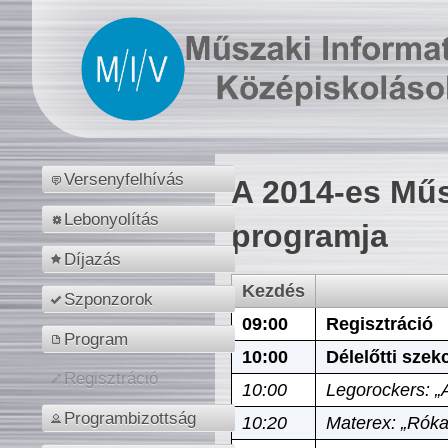
Versenyfelhívás
A 2014-es Műs
Lebonyolítás
programja
Díjazás
Kezdés
Szponzorok
09:00
Regisztráció
Program
10:00
Délelőtti szek
Regisztráció
10:00
Legorockers: „
Programbizottság
10:20
Materex: „Róka