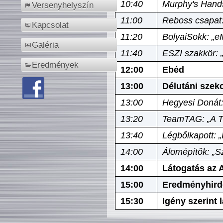
10:40
Murphy's Hands
Versenyhelyszín
11:00
Reboss csapat:
Kapcsolat
11:20
BolyaiSokk: „e
Galéria
11:40
ESZI szakkör: 
Eredmények
12:00
Ebéd
13:00
Délutáni szek
13:00
Hegyesi Donát:
13:20
TeamTAG: „A Tó
13:40
Légbőlkapott: 
14:00
Álomépítők: „Sz
14:00
Látogatás az A
15:00
Eredményhird
15:30
Igény szerint