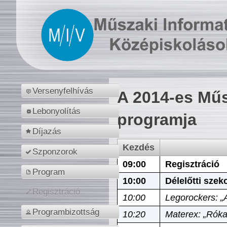
Versenyfelhívás
A 2014-es Műs
Lebonyolítás
programja
Díjazás
Kezdés
Szponzorok
09:00
Regisztráció
Program
10:00
Délelőtti szek
Regisztráció
10:00
Legorockers: „
Programbizottság
10:20
Materex: „Róka