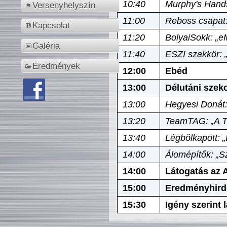
10:40
Murphy's Hands
Versenyhelyszín
11:00
Reboss csapat:
Kapcsolat
11:20
BolyaiSokk: „e
Galéria
11:40
ESZI szakkör: 
Eredmények
12:00
Ebéd
13:00
Délutáni szek
13:00
Hegyesi Donát:
13:20
TeamTAG: „A Tó
13:40
Légbőlkapott: 
14:00
Álomépítők: „Sz
14:00
Látogatás az A
15:00
Eredményhird
15:30
Igény szerint