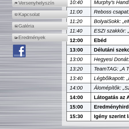
10:40
Murphy's Hands
Versenyhelyszín
11:00
Reboss csapat:
Kapcsolat
11:20
BolyaiSokk: „e
Galéria
11:40
ESZI szakkör: 
Eredmények
12:00
Ebéd
13:00
Délutáni szek
13:00
Hegyesi Donát:
13:20
TeamTAG: „A Tó
13:40
Légbőlkapott: 
14:00
Álomépítők: „Sz
14:00
Látogatás az A
15:00
Eredményhird
15:30
Igény szerint