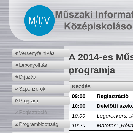
Versenyfelhívás
A 2014-es Műs
Lebonyolítás
programja
Díjazás
Kezdés
Szponzorok
09:00
Regisztráció
Program
10:00
Délelőtti szek
Regisztráció
10:00
Legorockers: „
Programbizottság
10:20
Materex: „Róka