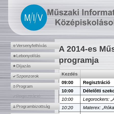
Versenyfelhívás
A 2014-es Műs
Lebonyolítás
programja
Díjazás
Kezdés
Szponzorok
09:00
Regisztráció
Program
10:00
Délelőtti szek
Regisztráció
10:00
Legorockers: „
Programbizottság
10:20
Materex: „Róka