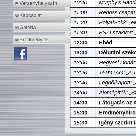
10:40
Murphy's Hands
Versenyhelyszín
11:00
Reboss csapat:
Kapcsolat
11:20
BolyaiSokk: „e
Galéria
11:40
ESZI szakkör: 
Eredmények
12:00
Ebéd
13:00
Délutáni szek
13:00
Hegyesi Donát:
13:20
TeamTAG: „A Tó
13:40
Légbőlkapott: 
14:00
Álomépítők: „Sz
14:00
Látogatás az A
15:00
Eredményhird
15:30
Igény szerint