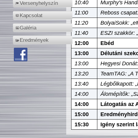
10:40
Murphy's Hands
Versenyhelyszín
11:00
Reboss csapat:
Kapcsolat
11:20
BolyaiSokk: „e
Galéria
11:40
ESZI szakkör: 
Eredmények
12:00
Ebéd
13:00
Délutáni szek
13:00
Hegyesi Donát:
13:20
TeamTAG: „A Tó
13:40
Légbőlkapott: 
14:00
Álomépítők: „Sz
14:00
Látogatás az A
15:00
Eredményhird
15:30
Igény szerint