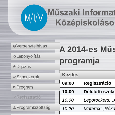
Versenyfelhívás
A 2014-es Műs
Lebonyolítás
programja
Díjazás
Kezdés
Szponzorok
09:00
Regisztráció
Program
10:00
Délelőtti szek
Regisztráció
10:00
Legorockers: „
Programbizottság
10:20
Materex: „Róka