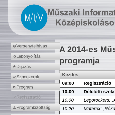
Versenyfelhívás
A 2014-es Műs
Lebonyolítás
programja
Díjazás
Kezdés
Szponzorok
09:00
Regisztráció
Program
10:00
Délelőtti szek
Regisztráció
10:00
Legorockers: „
Programbizottság
10:20
Materex: „Róka