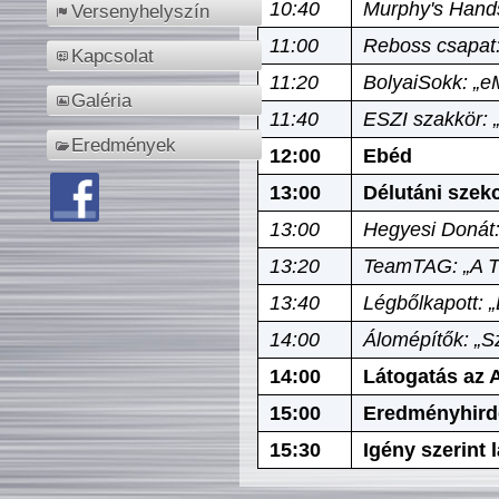
10:40
Murphy's Hands
Versenyhelyszín
11:00
Reboss csapat:
Kapcsolat
11:20
BolyaiSokk: „e
Galéria
11:40
ESZI szakkör: 
Eredmények
12:00
Ebéd
13:00
Délutáni szek
13:00
Hegyesi Donát:
13:20
TeamTAG: „A Tó
13:40
Légbőlkapott: 
14:00
Álomépítők: „Sz
14:00
Látogatás az A
15:00
Eredményhird
15:30
Igény szerint