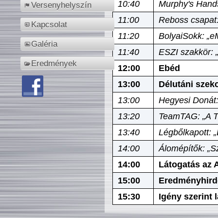
10:40
Murphy's Hands
Versenyhelyszín
11:00
Reboss csapat:
Kapcsolat
11:20
BolyaiSokk: „e
Galéria
11:40
ESZI szakkör: 
Eredmények
12:00
Ebéd
13:00
Délutáni szek
13:00
Hegyesi Donát:
13:20
TeamTAG: „A Tó
13:40
Légbőlkapott: 
14:00
Álomépítők: „Sz
14:00
Látogatás az A
15:00
Eredményhird
15:30
Igény szerint