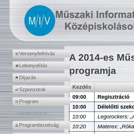
Versenyfelhívás
A 2014-es Műs
Lebonyolítás
programja
Díjazás
Kezdés
Szponzorok
09:00
Regisztráció
Program
10:00
Délelőtti szek
Regisztráció
10:00
Legorockers: „
Programbizottság
10:20
Materex: „Róka