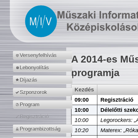
Versenyfelhívás
A 2014-es Műs
Lebonyolítás
programja
Díjazás
Kezdés
Szponzorok
09:00
Regisztráció
Program
10:00
Délelőtti szek
Regisztráció
10:00
Legorockers: „
Programbizottság
10:20
Materex: „Róka