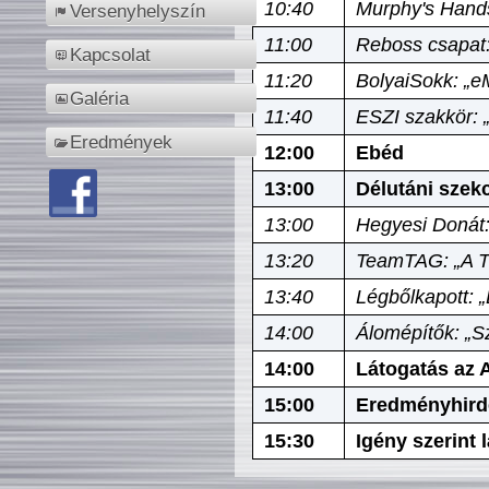
10:40
Murphy's Hands
Versenyhelyszín
11:00
Reboss csapat:
Kapcsolat
11:20
BolyaiSokk: „e
Galéria
11:40
ESZI szakkör: 
Eredmények
12:00
Ebéd
13:00
Délutáni szek
13:00
Hegyesi Donát:
13:20
TeamTAG: „A Tó
13:40
Légbőlkapott: 
14:00
Álomépítők: „Sz
14:00
Látogatás az A
15:00
Eredményhird
15:30
Igény szerint