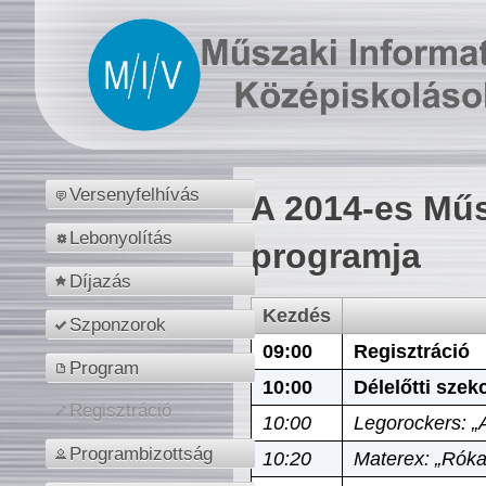
Versenyfelhívás
A 2014-es Műs
Lebonyolítás
programja
Díjazás
Kezdés
Szponzorok
09:00
Regisztráció
Program
10:00
Délelőtti szek
Regisztráció
10:00
Legorockers: „
Programbizottság
10:20
Materex: „Róka