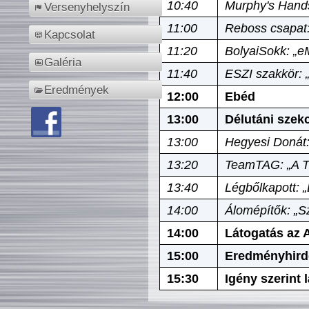
10:40
Murphy's Hands
Versenyhelyszín
11:00
Reboss csapat:
Kapcsolat
11:20
BolyaiSokk: „e
Galéria
11:40
ESZI szakkör: 
Eredmények
12:00
Ebéd
13:00
Délutáni szek
13:00
Hegyesi Donát:
13:20
TeamTAG: „A Tó
13:40
Légbőlkapott: 
14:00
Álomépítők: „Sz
14:00
Látogatás az A
15:00
Eredményhird
15:30
Igény szerint