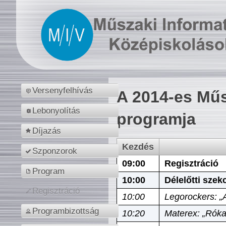
Versenyfelhívás
A 2014-es Műs
Lebonyolítás
programja
Díjazás
Kezdés
Szponzorok
09:00
Regisztráció
Program
10:00
Délelőtti szek
Regisztráció
10:00
Legorockers: „
Programbizottság
10:20
Materex: „Róka