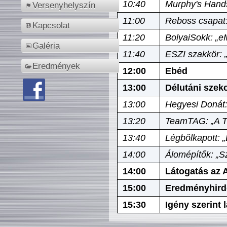
10:40
Murphy's Hands
Versenyhelyszín
11:00
Reboss csapat:
Kapcsolat
11:20
BolyaiSokk: „e
Galéria
11:40
ESZI szakkör: 
Eredmények
12:00
Ebéd
13:00
Délutáni szek
13:00
Hegyesi Donát:
13:20
TeamTAG: „A Tó
13:40
Légbőlkapott: 
14:00
Álomépítők: „Sz
14:00
Látogatás az A
15:00
Eredményhird
15:30
Igény szerint