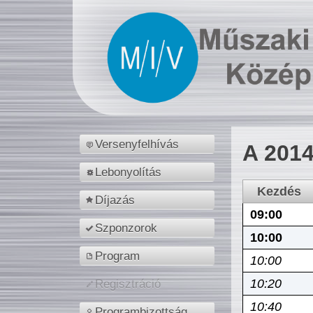
Versenyfelhívás
A 2014
Lebonyolítás
Kezdés
Díjazás
09:00
Szponzorok
10:00
Program
10:00
10:20
Regisztráció
10:40
Programbizottság