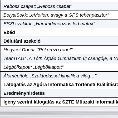
Reboss csapat: „Reboss csapat”
BolyaiSokk: „eMotion, avagy a GPS tehénpásztor”
ESZI szakkör: „Háromdimenziós led mátrix”
Ebéd
Délutáni szekció
Hegyesi Donát: ”Pókerező robot”
TeamTAG: „A Tóth Árpád Gimnázium új csengője, a tA
Légbőlkapott: „Légbőlkapott”
Álomépítők: „Szaktudással kinyílik a világ…”
Látogatás az Agóra Informatika Történeti Kiállításr
Eredményhirdetés
Igény szerint látogatás az SZTE Műszaki Informat