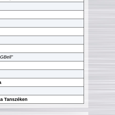
GBell”
a
ika Tanszéken