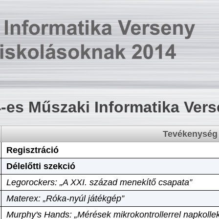
-es Műszaki Informatika Ver
Tevékenység
Regisztráció
Délelőtti szekció
Legorockers: „A XXI. század menekítő csapata”
Materex: „Róka-nyúl játékgép”
Murphy's Hands: „Mérések mikrokontrollerrel napkollek