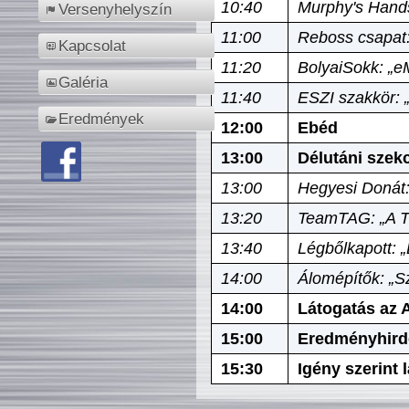
10:40
Murphy's Hands
Versenyhelyszín
11:00
Reboss csapat:
Kapcsolat
11:20
BolyaiSokk: „e
Galéria
11:40
ESZI szakkör: 
Eredmények
12:00
Ebéd
13:00
Délutáni szek
13:00
Hegyesi Donát:
13:20
TeamTAG: „A Tó
13:40
Légbőlkapott: 
14:00
Álomépítők: „Sz
14:00
Látogatás az A
15:00
Eredményhird
15:30
Igény szerint