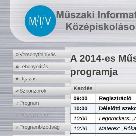
Versenyfelhívás
A 2014-es Műs
Lebonyolítás
programja
Díjazás
Kezdés
Szponzorok
09:00
Regisztráció
Program
10:00
Délelőtti szek
Regisztráció
10:00
Legorockers: „
Programbizottság
10:20
Materex: „Róka