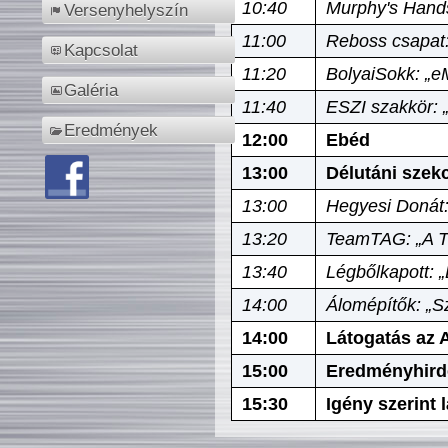
10:40
Murphy's Hands
Versenyhelyszín
11:00
Reboss csapat:
Kapcsolat
11:20
BolyaiSokk: „e
Galéria
11:40
ESZI szakkör: 
Eredmények
12:00
Ebéd
13:00
Délutáni szek
13:00
Hegyesi Donát:
13:20
TeamTAG: „A Tó
13:40
Légbőlkapott: 
14:00
Álomépítők: „Sz
14:00
Látogatás az A
15:00
Eredményhird
15:30
Igény szerint