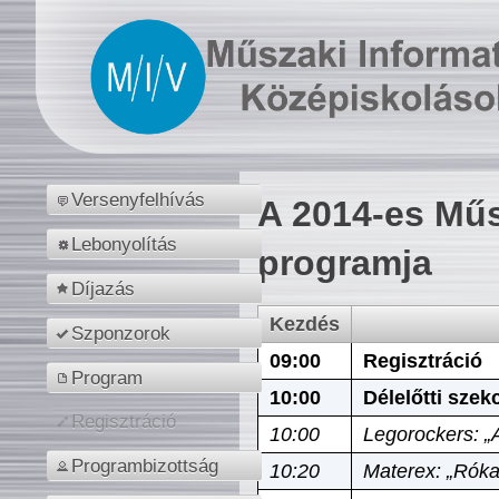
Versenyfelhívás
A 2014-es Műs
Lebonyolítás
programja
Díjazás
Kezdés
Szponzorok
09:00
Regisztráció
Program
10:00
Délelőtti szek
Regisztráció
10:00
Legorockers: „
Programbizottság
10:20
Materex: „Róka