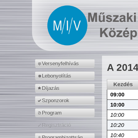
Versenyfelhívás
A 2014
Lebonyolítás
Kezdés
Díjazás
09:00
Szponzorok
10:00
Program
10:00
10:20
Regisztráció
10:40
Programbizottság