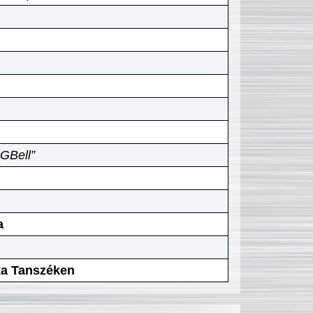
GBell”
a
ika Tanszéken