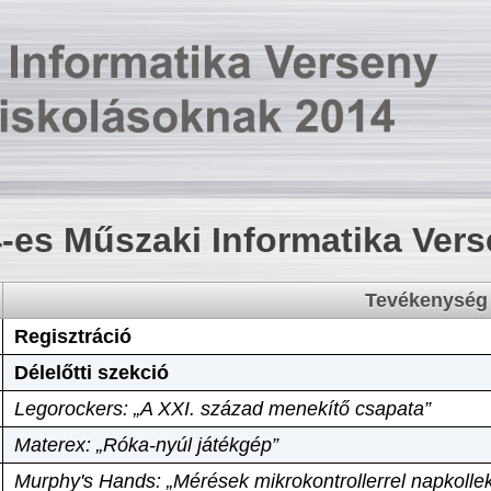
-es Műszaki Informatika Ver
Tevékenység
Regisztráció
Délelőtti szekció
Legorockers: „A XXI. század menekítő csapata”
Materex: „Róka-nyúl játékgép”
Murphy's Hands: „Mérések mikrokontrollerrel napkollek