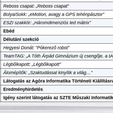
Reboss csapat: „Reboss csapat”
BolyaiSokk: „eMotion, avagy a GPS tehénpásztor”
ESZI szakkör: „Háromdimenziós led mátrix”
Ebéd
Délutáni szekció
Hegyesi Donát: ”Pókerező robot”
TeamTAG: „A Tóth Árpád Gimnázium új csengője, a tA
Légbőlkapott: „Légbőlkapott”
Álomépítők: „Szaktudással kinyílik a világ…”
Látogatás az Agóra Informatika Történeti Kiállításr
Eredményhirdetés
Igény szerint látogatás az SZTE Műszaki Informat