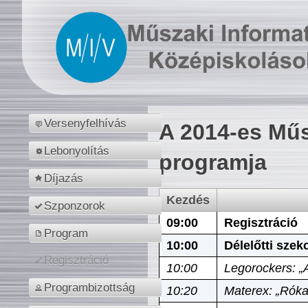
Versenyfelhívás
A 2014-es Műs
Lebonyolítás
programja
Díjazás
Kezdés
Szponzorok
09:00
Regisztráció
Program
10:00
Délelőtti szek
Regisztráció
10:00
Legorockers: „
Programbizottság
10:20
Materex: „Róka