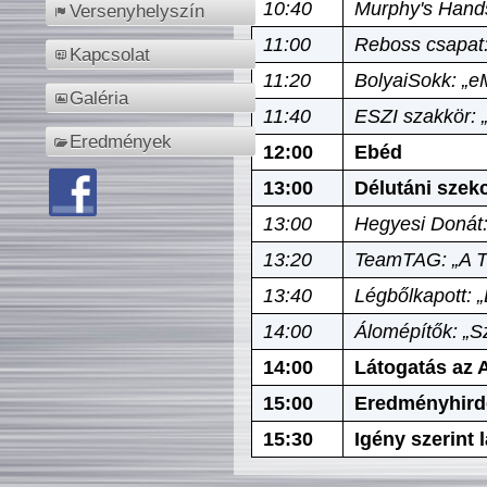
10:40
Murphy's Hands
Versenyhelyszín
11:00
Reboss csapat:
Kapcsolat
11:20
BolyaiSokk: „e
Galéria
11:40
ESZI szakkör: 
Eredmények
12:00
Ebéd
13:00
Délutáni szek
13:00
Hegyesi Donát:
13:20
TeamTAG: „A Tó
13:40
Légbőlkapott: 
14:00
Álomépítők: „Sz
14:00
Látogatás az A
15:00
Eredményhird
15:30
Igény szerint