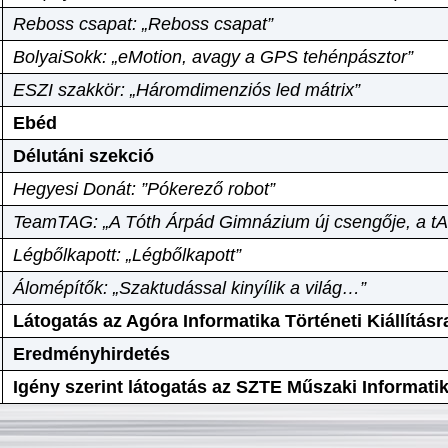
Reboss csapat: „Reboss csapat”
BolyaiSokk: „eMotion, avagy a GPS tehénpásztor”
ESZI szakkör: „Háromdimenziós led mátrix”
Ebéd
Délutáni szekció
Hegyesi Donát: ”Pókerező robot”
TeamTAG: „A Tóth Árpád Gimnázium új csengője, a tA
Légbőlkapott: „Légbőlkapott”
Álomépítők: „Szaktudással kinyílik a világ…”
Látogatás az Agóra Informatika Történeti Kiállításr
Eredményhirdetés
Igény szerint látogatás az SZTE Műszaki Informat