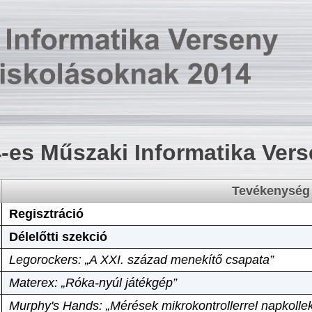
-es Műszaki Informatika Ver
Tevékenység
Regisztráció
Délelőtti szekció
Legorockers: „A XXI. század menekítő csapata”
Materex: „Róka-nyúl játékgép”
Murphy's Hands: „Mérések mikrokontrollerrel napkollek