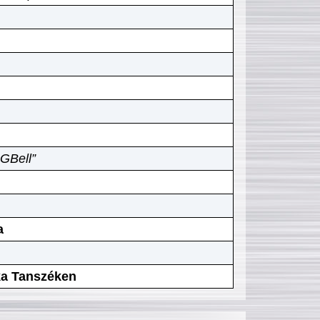
GBell”
a
ika Tanszéken