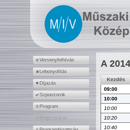
Versenyfelhívás
A 2014
Lebonyolítás
Kezdés
Díjazás
09:00
Szponzorok
10:00
Program
10:00
10:20
Regisztráció
10:40
Programbizottság